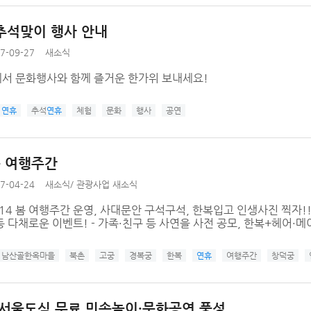
추석맞이 행사 안내
7-09-27
새소식
서 문화행사와 함께 즐거운 한가위 보내세요!
연휴
추석
연휴
체험
문화
행사
공연
봄 여행주간
7-04-24
새소식
/
관광사업 새소식
~5.14 봄 여행주간 운영, 사대문안 구석구석, 한복입고 인생사진 찍자
 다채로운 이벤트! - 가족·친구 등 사연을 사전 공모, 한복+헤어·메
남산골한옥마을
북촌
고궁
경복궁
한복
연휴
여행주간
창덕궁
 서울도심 무료 민속놀이·문화공연 풍성