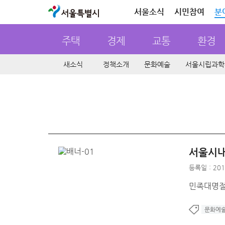
서울특별시
서울소식
시민참여
분
주택
경제
교통
환경
새소식
정책소개
문화예술
서울시립과학
서울시내
등록일 : 201
민족대명절
문화예