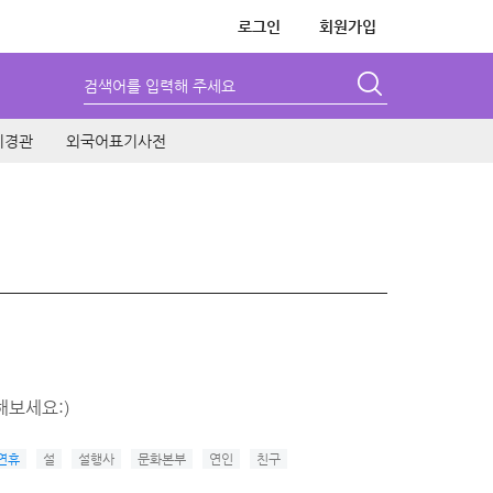
로그인
회원가입
검색어를 입력해 주세요
시경관
외국어표기사전
해보세요:)
연휴
설
설행사
문화본부
연인
친구