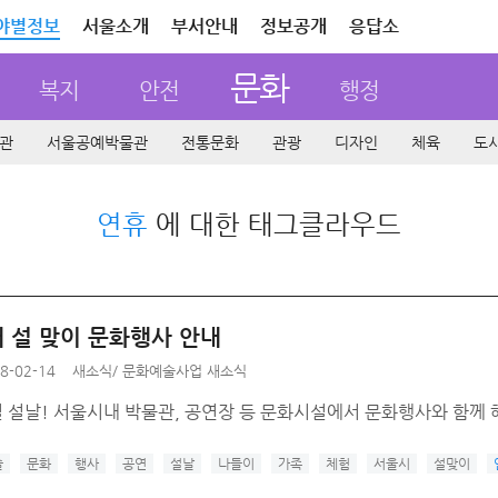
야별정보
서울소개
부서안내
정보공개
응답소
문화
복지
안전
행정
관
서울공예박물관
전통문화
관광
디자인
체육
도
연휴
에 대한 태그클라우드
 설 맞이 문화행사 안내
8-02-14
새소식
/
문화예술사업 새소식
 설날! 서울시내 박물관, 공연장 등 문화시설에서 문화행사와 함께 
술
문화
행사
공연
설날
나들이
가족
체험
서울시
설맞이