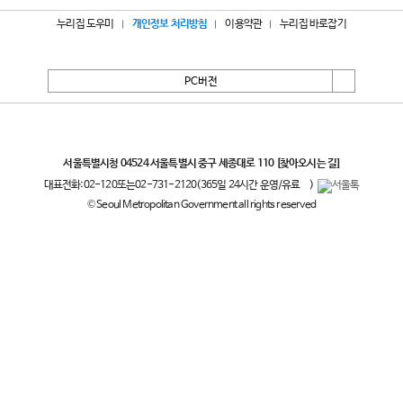
누리집 도우미
개인정보 처리방침
이용약관
누리집 바로잡기
PC버전
서울특별시
서울특별시청 04524 서울특별시 중구 세종대로 110
[찾아오시는 길]
대표전화:
02-120
또는
02-731-2120
(365일 24시간 운영/유료
)
© Seoul Metropolitan Government all rights reserved