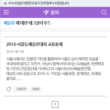
이 누리집은 대한민국 공식 전자정부 누리집입니다.
문화
애슬론
에 대한 태그클라우드
2016 서울듀애슬론대회 교통통제
2016-06-09
서울시에서는 친환경 기반을 활용하여 서울도심의 쾌적한 모습을
국내외에 알리고 자전거, 러닝이 함께 어우려지는 듀애슬론 저변확대
및 시민의 건강증진에 기여하고자 서울시트라이애슬론연맹,
데상트사와 공동으로 2016. 6. 19(일) 서울광장, 청계천로, 퇴계로,
을지로, ...
교통통제
애슬론
1