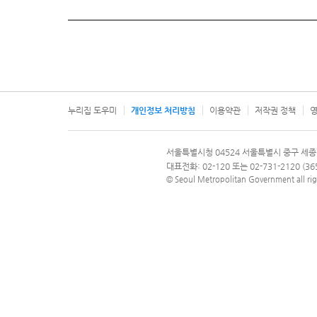
누리집 도우미
개인정보 처리방침
이용약관
저작권 정책
영
서울특별시
서울특별시청 04524 서울특별시 중구 세종
문의 전화번호 120, 120 다산콜재단
대표전화: 02-120 또는 02-731-2120 (
© Seoul Metropolitan Government all rig