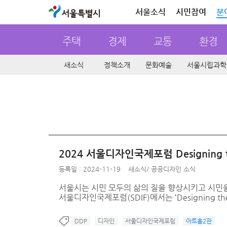
서울특별시
서울소식
시민참여
분
주택
경제
교통
환경
새소식
정책소개
문화예술
서울시립과학
2024 서울디자인국제포럼 Designing t
등록일 : 2024-11-19
새소식
/
공공디자인 소식
서울시는 시민 모두의 삶의 질을 향상시키고 시민
서울디자인국제포럼(SDIF)에서는 ‘Designing the Ci
DDP
디자인
서울디자인국제포럼
아트홀2관