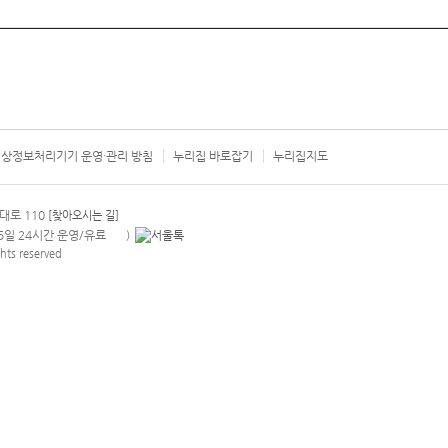
상정보처리기기 운영·관리 방침
누리집 바로잡기
누리집지도
서울시 카
대로 110
[찾아오시는 길]
365일 24시간 운영/유료
)
안내팝업 열기
hts reserved