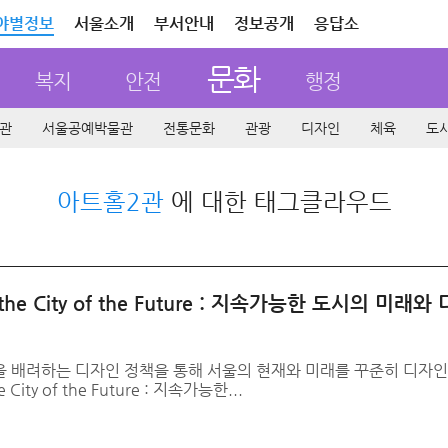
야별정보
서울소개
부서안내
정보공개
응답소
문화
복지
안전
행정
관
서울공예박물관
전통문화
관광
디자인
체육
도
아트홀2관
에 대한 태그클라우드
he City of the Future : 지속가능한 도시의 미래와
을 배려하는 디자인 정책을 통해 서울의 현재와 미래를 꾸준히 디자
ty of the Future : 지속가능한...