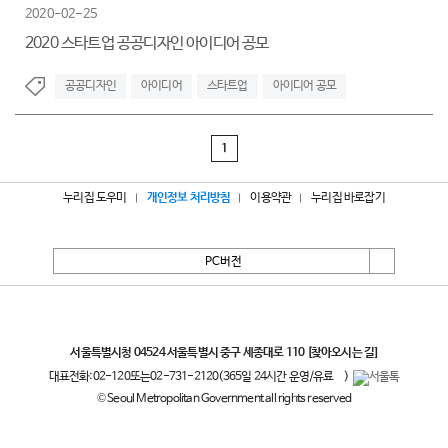
2020-02-25
2020 스타트업 공공디자인 아이디어 공모
공공디자인
아이디어
스타트업
아이디어 공모
1
누리집 도우미
개인정보 처리방침
이용약관
누리집 바로잡기
PC버전
서울특별시
서울특별시청 04524 서울특별시 중구 세종대로 110
[찾아오시는 길]
대표전화:
02-120
또는
02-731-2120
(365일 24시간 운영/유료
)
© Seoul Metropolitan Government all rights reserved