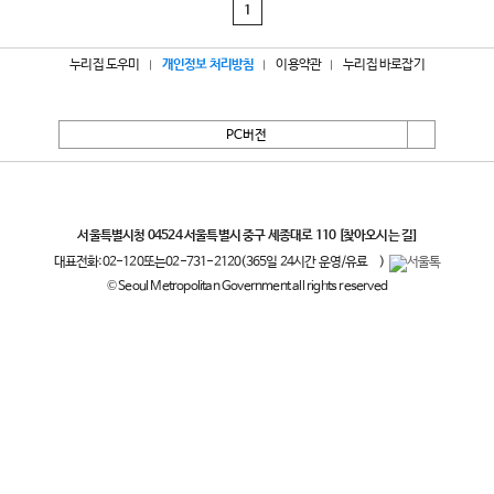
1
누리집 도우미
개인정보 처리방침
이용약관
누리집 바로잡기
PC버전
서울특별시
서울특별시청 04524 서울특별시 중구 세종대로 110
[찾아오시는 길]
대표전화:
02-120
또는
02-731-2120
(365일 24시간 운영/유료
)
© Seoul Metropolitan Government all rights reserved