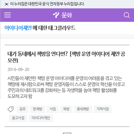
이 누리집은 대한민국 공식 전자정부 누리집입니다.
문화
아이디어제안
에 대한 태그클라우드
내가 동네에서 책방을 연다면? [책방 운영 아이디어 제안 공
모전]
2016-09-20
시민들이 제안한 책방 운영 아이디어를 운영의 어려움을 겪고 있는
책방에 제시함으로써 책방 운영자들이 스스로 운영의 혁신을 이루고
주민과의 네트워크를 강화하는 등 자생력을 높여 책방 활성화를
도모하고자 함
공모
헌책방
서점
책방
동네책방
지역서점
중고서점
아이디어제안