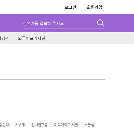
로그인
회원가입
검색어를 입력해 주세요
시경관
외국어표기사전
양민하
서효정
전시플랫폼
미디어아트 서울
노들섬