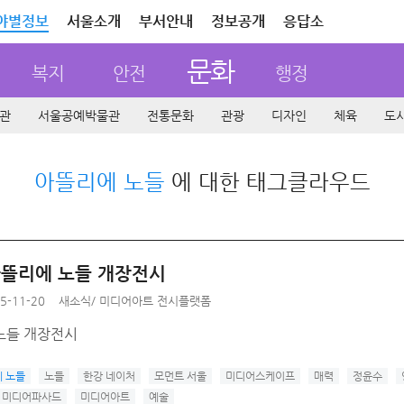
야별정보
서울소개
부서안내
정보공개
응답소
문화
복지
안전
행정
관
서울공예박물관
전통문화
관광
디자인
체육
도
아뜰리에 노들
에 대한 태그클라우드
 아뜰리에 노들 개장전시
5-11-20
새소식
/
미디어아트 전시플랫폼
노들 개장전시
 노들
노들
한강 네이처
모먼트 서울
미디어스케이프
매력
정윤수
미디어파사드
미디어아트
예술