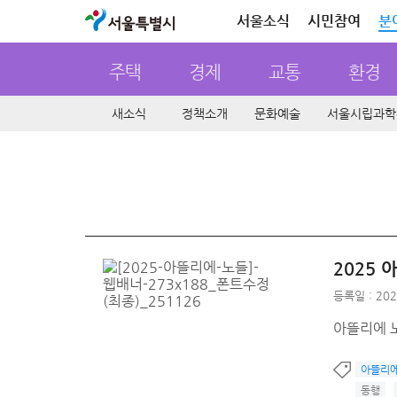
서울특별시
서울소식
시민참여
분
주택
경제
교통
환경
새소식
정책소개
문화예술
서울시립과학
2025
등록일 : 202
아뜰리에 
아뜰리에
동행