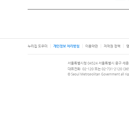
누리집 도우미
개인정보 처리방침
이용약관
저작권 정책
영
서울특별시
서울특별시청 04524 서울특별시 중구 세종
문의 전화번호 120, 120 다산콜재단
대표전화: 02-120 또는 02-731-2120 (
© Seoul Metropolitan Government all rig