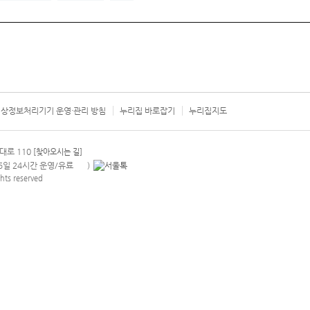
상정보처리기기 운영·관리 방침
누리집 바로잡기
누리집지도
서울시 카
대로 110
[찾아오시는 길]
365일 24시간 운영/유료
)
안내팝업 열기
hts reserved