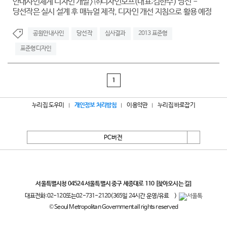
안내사인체계 디자인 개발> ㈜디자인모프(대표:김한수) 당선 -
당선작은 실시 설계 후 매뉴얼 제작, 디자인 개선 지침으로 활용 예정
공원안내사인
당선작
심사결과
2013 표준형
표준형디자인
1
누리집 도우미
개인정보 처리방침
이용약관
누리집 바로잡기
PC버전
서울특별시
서울특별시청 04524 서울특별시 중구 세종대로 110
[찾아오시는 길]
대표전화:
02-120
또는
02-731-2120
(365일 24시간 운영/유료
)
© Seoul Metropolitan Government all rights reserved