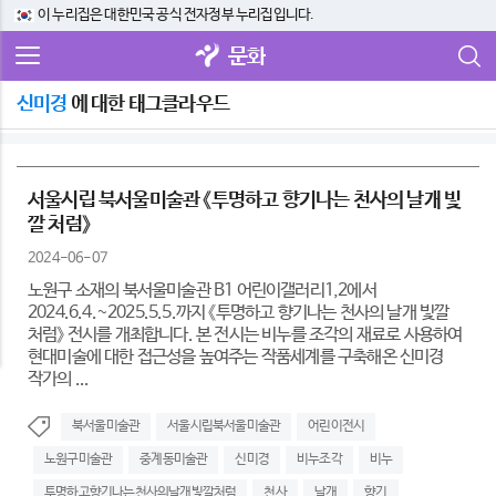
이 누리집은 대한민국 공식 전자정부 누리집입니다.
문화
신미경
에 대한 태그클라우드
서울시립 북서울미술관 《투명하고 향기나는 천사의 날개 빛
깔 처럼》
2024-06-07
노원구 소재의 북서울미술관 B1 어린이갤러리1,2에서
2024.6.4.~2025.5.5.까지 《투명하고 향기나는 천사의 날개 빛깔
처럼》 전시를 개최합니다. 본 전시는 비누를 조각의 재료로 사용하여
현대미술에 대한 접근성을 높여주는 작품세계를 구축해온 신미경
작가의 ...
북서울미술관
서울시립북서울미술관
어린이전시
노원구미술관
중계동미술관
신미경
비누조각
비누
투명하고향기나는천사의날개빛깔처럼
천사
날개
향기