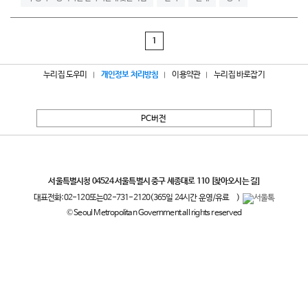
1
누리집 도우미
개인정보 처리방침
이용약관
누리집 바로잡기
PC버전
서울특별시
서울특별시청 04524 서울특별시 중구 세종대로 110
[찾아오시는 길]
대표전화:
02-120
또는
02-731-2120
(365일 24시간 운영/유료
)
© Seoul Metropolitan Government all rights reserved