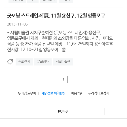
굿모닝 스트레인저’展, 11월 용산구, 12월 영등포구
2013-11-05
- 시립미술관 자치구순회전 <굿모닝 스트레인저> 용산구,
영등포구에서 개최 - 현대인의 소외감을 다룬 양화, 사진, 비디오
작품 등 총 25개 작품 선보일 예정 - 11.6~25일까지 용산아트홀
전시장, 12.10~21일 영등포아트홀
순회전시
문화행사
시립미술관
1
누리집 도우미
개인정보 처리방침
이용약관
누리집 바로잡기
PC버전
서울특별시