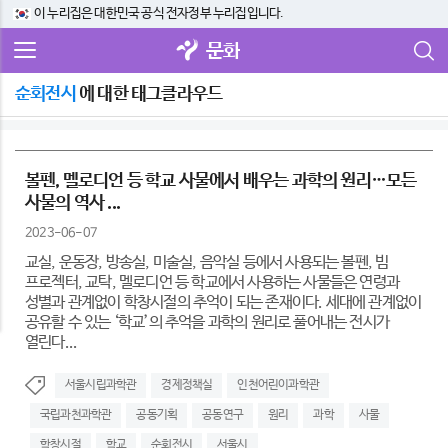
이 누리집은 대한민국 공식 전자정부 누리집입니다.
문화
순회전시
에 대한 태그클라우드
볼펜, 멜로디언 등 학교 사물에서 배우는 과학의 원리…모든
사물의 역사 ...
2023-06-07
교실, 운동장, 방송실, 미술실, 음악실 등에서 사용되는 볼펜, 빔
프로젝터, 교탁, 멜로디언 등 학교에서 사용하는 사물들은 연령과
성별과 관계없이 학창시절의 추억이 되는 존재이다. 세대에 관계없이
공유할 수 있는 ‘학교’의 추억을 과학의 원리로 풀어내는 전시가
열린다...
서울시립과학관
경제정책실
인천어린이과학관
국립과천과학관
공동기획
공동연구
원리
과학
사물
학창시절
학교
순회전시
서울시