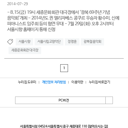
2014-07-29
- 8.15(금) 19시 세종문화회관 대극장에서 ‘광복 69주년 기념
음악회’개최 - 2014년도 퀸 엘리자베스 콩쿠르 우승자 황수미, 신예
피아니스트 임주희 등의 협연 무대 - 7월 29일(화) 오후 2시부터
서울시향 홈페이지 통해 신청
서울시향
서울시립교향악단
정명훈
광복절음악회
세종문화회관 대극장
1
누리집 도우미
개인정보 처리방침
이용약관
누리집 바로잡기
PC버전
서울특별시
서울특별시청 04524 서울특별시 중구 세종대로 110
[찾아오시는 길]