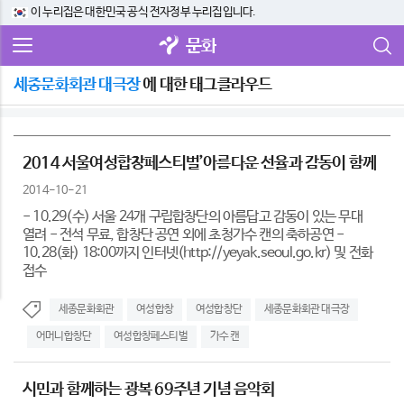
이 누리집은 대한민국 공식 전자정부 누리집입니다.
문화
세종문화회관 대극장
에 대한 태그클라우드
2014 서울여성합창페스티벌’아름다운 선율과 감동이 함께
2014-10-21
- 10.29(수) 서울 24개 구립합창단의 아름답고 감동이 있는 무대
열려 - 전석 무료, 합창단 공연 외에 초청가수 캔의 축하공연 -
10.28(화) 18:00까지 인터넷(http://yeyak.seoul.go.kr) 및 전화
접수
세종문화회관
여성합창
여성합창단
세종문화회관 대극장
어머니합창단
여성합창페스티벌
가수 캔
시민과 함께하는 광복 69주년 기념 음악회