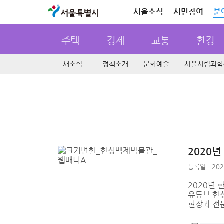
서울특별시
서울소식
시민참여
분
주택
경제
교통
환경
새소식
정책소개
문화예술
서울시립과학
2020
등록일 : 202
2020년
유튜브 한성
현장과 전문