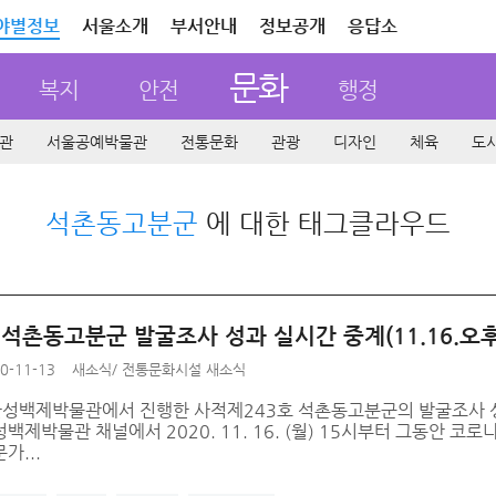
야별정보
서울소개
부서안내
정보공개
응답소
문화
복지
안전
행정
관
서울공예박물관
전통문화
관광
디자인
체육
도
석촌동고분군
에 대한 태그클라우드
년 석촌동고분군 발굴조사 성과 실시간 중계(11.16.오
0-11-13
새소식
/
전통문화시설 새소식
 한성백제박물관에서 진행한 사적제243호 석촌동고분군의 발굴조사
백제박물관 채널에서 2020. 11. 16. (월) 15시부터 그동안 코
가...