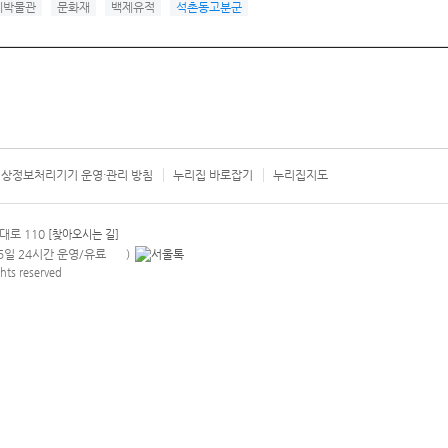
제박물관
문화재
백제유적
석촌동고분군
상정보처리기기 운영·관리 방침
누리집 바로잡기
누리집지도
서울시 카
대로 110
[찾아오시는 길]
365일 24시간 운영/유료
)
안내팝업 열기
hts reserved