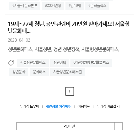
#서울시 문화본부
#2004년생
#만19세
#문화플렉스
19세~22세 청년, 공연 관람비 20만원 받아가세요! 서울청
년문화패...
2023-04-02
청년문화패스, 서울청년, 청년,청년정책, 서울형청년문화패스,
서울청년문화패스
청년정책
04년생환영 #문화플렉스
청년문화
문화패스
서울청년문화패스껄
1
누리집 도우미
개인정보 처리방침
이용약관
누리집 바로잡기
PC버전