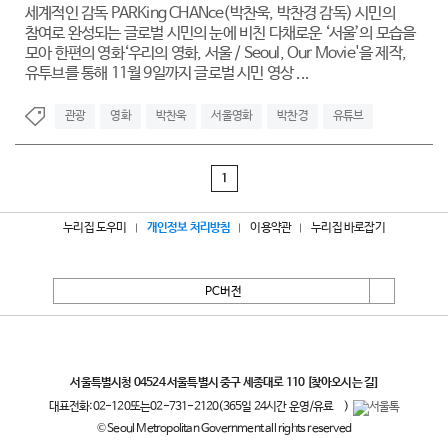
세계적인 감독 PARKing CHANce(박찬욱, 박찬경 감독) 시민의
참여로 완성되는 글로벌 시민의 눈에 비친 다채로운 ‘서울’의 모습을
모아 한편의 영화‘우리의 영화, 서울 / Seoul, Our Movie'을 제작,
유투브를 통해 11월 9일까지 글로벌 시민 영상 ...
관광
영화
박찬욱
서울영화
박찬경
유튜브
1
누리집 도우미
개인정보 처리방침
이용약관
누리집 바로잡기
PC버전
서울특별시
서울특별시청 04524 서울특별시 중구 세종대로 110
[찾아오시는 길]
대표전화:
02-120
또는
02-731-2120
(365일 24시간 운영/유료
)
© Seoul Metropolitan Government all rights reserved