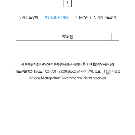
1
누리집 도우미
개인정보 처리방침
이용약관
누리집 바로잡기
PC버전
서울특별시
서울특별시청 04524 서울특별시 중구 세종대로 110
[찾아오시는 길]
대표전화:
02-120
또는
02-731-2120
(365일 24시간 운영/유료
)
© Seoul Metropolitan Government all rights reserved