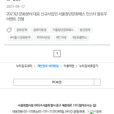
2023-04-12
2023년 문화분야 대표 신규사업인 서울청년문화패스 인스타 팔로우
이벤트 진행
문화정책
문화이용권
서울청년문화패스
청년정책
#서울시 문화본부
#2004년생
#만19세
#문화플렉스
1
누리집 도우미
개인정보 처리방침
이용약관
누리집 바로잡기
PC버전
서울특별시
서울특별시청 04524 서울특별시 중구 세종대로 110
[찾아오시는 길]
대표전화:
02-120
또는
02-731-2120
(365일 24시간 운영/유료
)