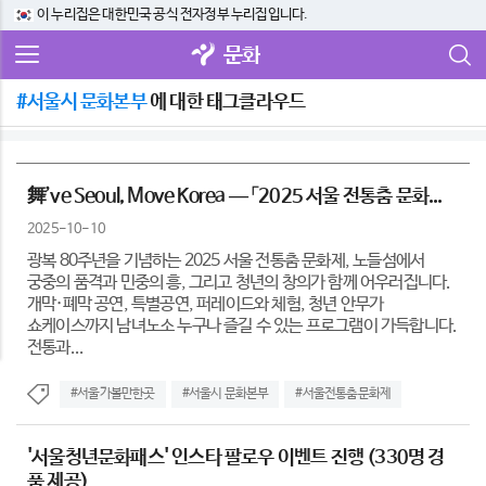
이 누리집은 대한민국 공식 전자정부 누리집입니다.
문화
#서울시 문화본부
에 대한 태그클라우드
舞’ve Seoul, Move Korea — 「2025 서울 전통춤 문화...
2025-10-10
광복 80주년을 기념하는 2025 서울 전통춤 문화제, 노들섬에서
궁중의 품격과 민중의 흥, 그리고 청년의 창의가 함께 어우러집니다.
개막·폐막 공연, 특별공연, 퍼레이드와 체험, 청년 안무가
쇼케이스까지 남녀노소 누구나 즐길 수 있는 프로그램이 가득합니다.
전통과...
#서울가볼만한곳
#서울시 문화본부
#서울전통춤문화제
'서울청년문화패스' 인스타 팔로우 이벤트 진행 (330명 경
품 제공)