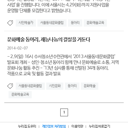
사업’을 진행합니다. 이에 서울시는 4.29(화)까지 지원사업을
운영할 단체를 모집한다고 밝혔습니다.
시민예술가
서울동네문화클럽
동아리
문화예술교육
문화예술 동아리, 재능나눔의 결실을 거둔다
2014-02-07
- 2.9(일) 16시 수서청소년수련관에서 ‘2013 서울동네문화클럽’
발표회 개최 - 성인·청소년 동아리 함께 만나 문화예술로 소통, 지역
문화나눔 활동 추진 - `13년 심사를 통해 선발된 34개 동아리,
작품으로 교육 및 활동 결과 발표
서울동네문화클럽
시민문화
동아리
문화예술
문화예술교육
1
누리집 도우미
개인정보 처리방침
이용약관
누리집 바로잡기