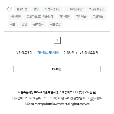
점심시간
평일
사전특별공연
거리예술주간
서울광장공연
사전공연
문화가흐르는서울광장
거리공연
거리예술
문화예술
서울
공연
문화행사
서울광장
1
누리집 도우미
개인정보 처리방침
이용약관
누리집 바로잡기
PC버전
서울특별시
서울특별시청 04524 서울특별시 중구 세종대로 110
[찾아오시는 길]
대표전화:
02-120
또는
02-731-2120
(365일 24시간 운영/유료
)
© Seoul Metropolitan Government all rights reserved