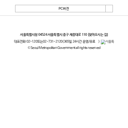
PC버전
서울특별시
서울특별시청 04524 서울특별시 중구 세종대로 110
[찾아오시는 길]
대표전화:
02-120
또는
02-731-2120
(365일 24시간 운영/유료
)
© Seoul Metropolitan Government all rights reserved