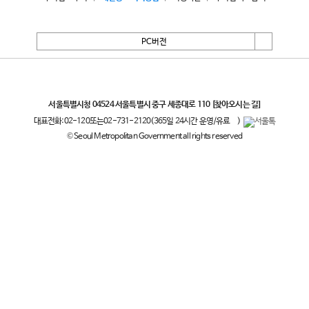
PC버전
서울특별시
서울특별시청 04524 서울특별시 중구 세종대로 110
[찾아오시는 길]
대표전화:
02-120
또는
02-731-2120
(365일 24시간 운영/유료
)
© Seoul Metropolitan Government all rights reserved