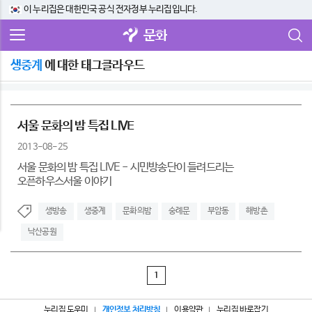
이 누리집은 대한민국 공식 전자정부 누리집입니다.
문화
생중계
에 대한 태그클라우드
서울 문화의 밤 특집 LIVE
2013-08-25
서울 문화의 밤 특집 LIVE - 시민방송단이 들려드리는
오픈하우스서울 이야기
생방송
생중계
문화의밤
숭례문
부암동
해방촌
낙산공원
1
누리집 도우미
개인정보 처리방침
이용약관
누리집 바로잡기