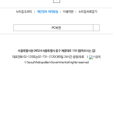
누리집 도우미
개인정보 처리방침
이용약관
누리집 바로잡기
PC버전
서울특별시
서울특별시청 04524 서울특별시 중구 세종대로 110
[찾아오시는 길]
대표전화:
02-120
또는
02-731-2120
(365일 24시간 운영/유료
)
© Seoul Metropolitan Government all rights reserved