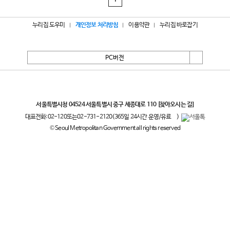
1
누리집 도우미
개인정보 처리방침
이용약관
누리집 바로잡기
PC버전
서울특별시
서울특별시청 04524 서울특별시 중구 세종대로 110
[찾아오시는 길]
대표전화:
02-120
또는
02-731-2120
(365일 24시간 운영/유료
)
© Seoul Metropolitan Government all rights reserved