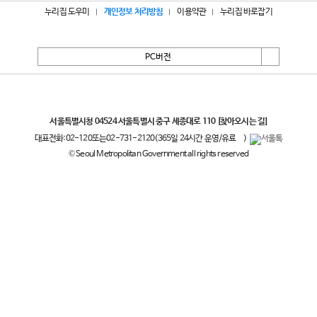
누리집 도우미
개인정보 처리방침
이용약관
누리집 바로잡기
PC버전
서울특별시
서울특별시청 04524 서울특별시 중구 세종대로 110
[찾아오시는 길]
대표전화:
02-120
또는
02-731-2120
(365일 24시간 운영/유료
)
© Seoul Metropolitan Government all rights reserved