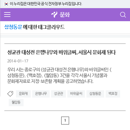
이 누리집은 대한민국 공식 전자정부 누리집입니다.
문화
삼청동문
에 대한 태그클라우드
성균관 대성전 은행나무와 바위글씨, 서울시 문화재 된다
2014-01-17
우리 시는 종로구의 <성균관 대성전 은행나무>와 바위글씨인 <
삼청동문>, <백호정>, <월암동> 3건을 각각 서울시 기념물과
문화재자료로 지정·보존할 계획을 공고하였습니다.
문화재
은행나무
성균관
바위글씨
삼청동문
백호정
월암동
1