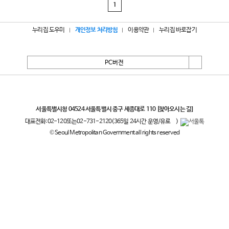
1
누리집 도우미
개인정보 처리방침
이용약관
누리집 바로잡기
PC버전
서울특별시
서울특별시청 04524 서울특별시 중구 세종대로 110
[찾아오시는 길]
대표전화:
02-120
또는
02-731-2120
(365일 24시간 운영/유료
)
© Seoul Metropolitan Government all rights reserved