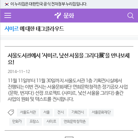
이 누리집은 대한민국 공식 전자정부 누리집입니다.
문화
사미르
에 대한 태그클라우드
서울도서관에서 ‘사미르, 낯선 서울을 그리다展’을 만나보세
요!
2014-11-12
11월 11일부터 11월 30일까지 서울도서관 1층 기획전시실에서
진행되는 이번 전시는 서울문화재단 연희문학창작촌 정기공모 사업
<문학, 번지다> 선정 프로젝트 《사미르, 낯선 서울을 그리다》 출간
사업의 원화 및 텍스트를 전시합니다.
서울도서관
서울
전시
기획전시
서울문화재단
만화가
프랑스
사미르
연희문학창작촌