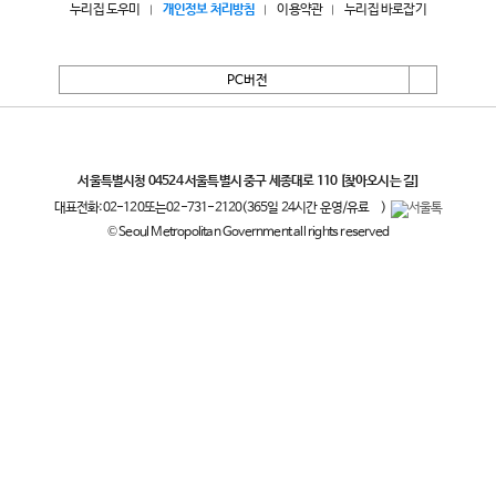
누리집 도우미
개인정보 처리방침
이용약관
누리집 바로잡기
PC버전
서울특별시
서울특별시청 04524 서울특별시 중구 세종대로 110
[찾아오시는 길]
대표전화:
02-120
또는
02-731-2120
(365일 24시간 운영/유료
)
© Seoul Metropolitan Government all rights reserved