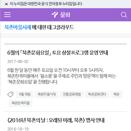
이 누리집은 대한민국 공식 전자정부 누리집입니다.
문화
북촌마을서재
에 대한 태그클라우드
6월의 「북촌문화요일」 토요 상설프로그램 운영 안내
2017-06-02
6월 한 달 동안 매주 토요일 오전 10시부터 오후 5시까지,
북촌한옥마을에서 ‘봄소풍’을 주제로 주민과 방문객이 함께 하는
‘북촌문화요일’을 진행합니다.
6월 체험
북촌마을서재
전통문화체험
북촌문화센터
북촌
북촌한옥마을
<2016년 북촌의 날 : 오래된 미래, 북촌> 행사 안내
2016-10-19