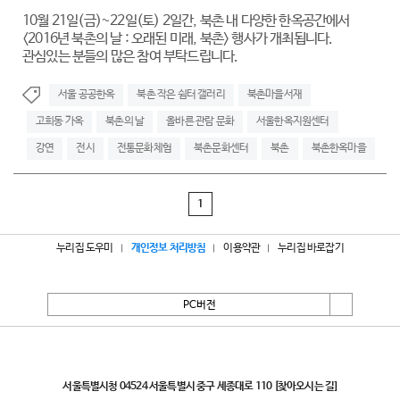
10월 21일(금)~22일(토) 2일간, 북촌 내 다양한 한옥공간에서
<2016년 북촌의 날 : 오래된 미래, 북촌> 행사가 개최됩니다.
관심있는 분들의 많은 참여 부탁드립니다.
서울 공공한옥
북촌 작은 쉼터 갤러리
북촌마을서재
고희동 가옥
북촌의 날
올바른 관람 문화
서울한옥지원센터
강연
전시
전통문화체험
북촌문화센터
북촌
북촌한옥마을
1
누리집 도우미
개인정보 처리방침
이용약관
누리집 바로잡기
PC버전
서울특별시
서울특별시청 04524 서울특별시 중구 세종대로 110
[찾아오시는 길]