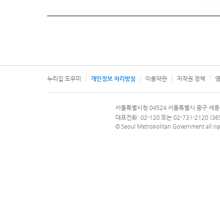
누리집 도우미
개인정보 처리방침
이용약관
저작권 정책
영
서울특별시
서울특별시청 04524 서울특별시 중구 세종
문의 전화번호 120, 120 다산콜재단
대표전화: 02-120 또는 02-731-2120 (
© Seoul Metropolitan Government all rig