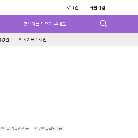
로그인
회원가입
검색어를 입력해 주세요
시경관
외국어표기사전
린이날 가볼만한 곳
어린이날희망타종