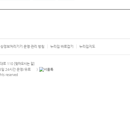
상정보처리기기 운영·관리 방침
누리집 바로잡기
누리집지도
서울시 카
대로 110
[찾아오시는 길]
365일 24시간 운영/유료
)
안내팝업 열기
hts reserved