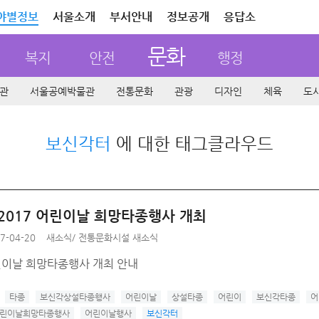
야별정보
서울소개
부서안내
정보공개
응답소
문화
복지
안전
행정
관
서울공예박물관
전통문화
관광
디자인
체육
도
보신각터
에 대한 태그클라우드
 2017 어린이날 희망타종행사 개최
7-04-20
새소식
/
전통문화시설 새소식
린이날 희망타종행사 개최 안내
타종
보신각상설타종행사
어린이날
상설타종
어린이
보신각타종
어
어린이날희망타종행사
어린이날행사
보신각터