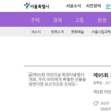
서울특별시
서울소식
시민참여
분
주택
경제
교통
환경
새소식
정책소개
문화예술
서울시립과학
제95회
등록일 : 201
제6회 어
보신각
제6회