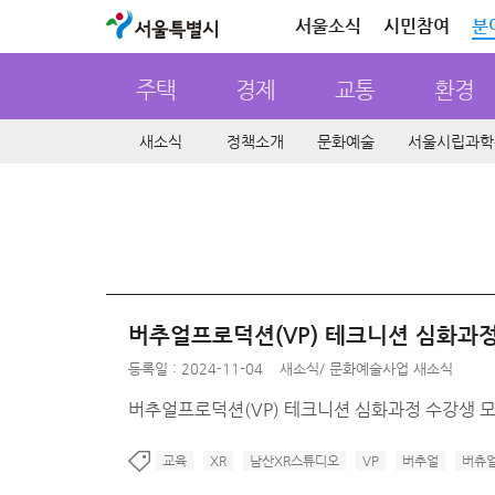
서울특별시
서울소식
시민참여
분
주택
경제
교통
환경
새소식
정책소개
문화예술
서울시립과학
버추얼프로덕션(VP) 테크니션 심화과
등록일 : 2024-11-04
새소식
/
문화예술사업 새소식
버추얼프로덕션(VP) 테크니션 심화과정 수강생 
교육
XR
남산XR스튜디오
VP
버추얼
버츄