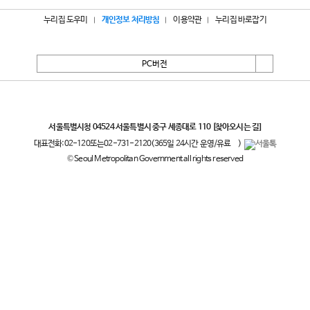
누리집 도우미
개인정보 처리방침
이용약관
누리집 바로잡기
PC버전
서울특별시
서울특별시청 04524 서울특별시 중구 세종대로 110
[찾아오시는 길]
대표전화:
02-120
또는
02-731-2120
(365일 24시간 운영/유료
)
© Seoul Metropolitan Government all rights reserved