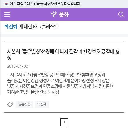
이 누리집은 대한민국 공식 전자정부 누리집입니다.
문화
박진화
에 대한 태그클라우드
서울시,‘좋은빛상’선정해 에너지 절감과 환경보호 공감대 형
성
2013-04-02
- 서울시 제2회 좋은빛상 공모전에서 정온한 밤환경 조성과
품격있는 야간경관 형성에 기여한 4개 분야 5명 선정 - 대상은
빛공해 사진공모전과 인공조명에 의한 빛공해방지법 제정 마련에
기여한 조명박물관 관장 노시청
좋은빛상
박진화
1