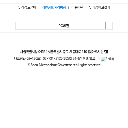
누리집 도우미
개인정보 처리방침
이용약관
누리집 바로잡기
PC버전
서울특별시
서울특별시청 04524 서울특별시 중구 세종대로 110
[찾아오시는 길]
대표전화:
02-120
또는
02-731-2120
(365일 24시간 운영/유료
)
© Seoul Metropolitan Government all rights reserved