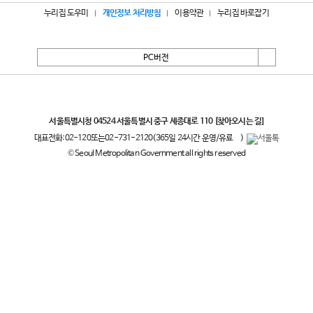
누리집 도우미
개인정보 처리방침
이용약관
누리집 바로잡기
PC버전
서울특별시
서울특별시청 04524 서울특별시 중구 세종대로 110
[찾아오시는 길]
대표전화:
02-120
또는
02-731-2120
(365일 24시간 운영/유료
)
© Seoul Metropolitan Government all rights reserved