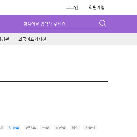
로그인
회원가입
검색어를 입력해 주세요
시경관
외국어표기사전
메
미동초
콘텐츠
문화
남산골
남산
서울시