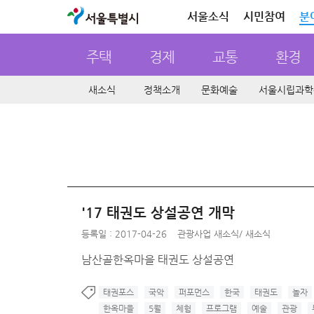
서울특별시
서울소식
시민참여
분
주택
경제
교통
환경
새소식
정책소개
문화예술
서울시립과학
'17 태권도 상설공연 개막
등록일 : 2017-04-26
관광사업 새소식
/
새소식
남산골한옥마을 태권도 상설공연
태권포스
국악
퍼포먼스
한국
태권도
놀자
한옥마을
5월
체험
프로그램
예술
관광