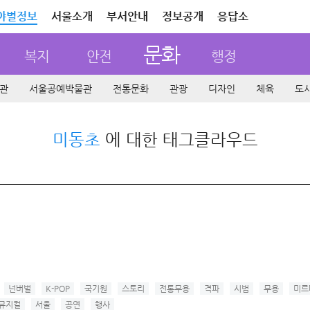
야별정보
서울소개
부서안내
정보공개
응답소
문화
복지
안전
행정
관
서울공예박물관
전통문화
관광
디자인
체육
도
미동초
에 대한 태그클라우드
넌버벌
K-POP
국기원
스토리
전통무용
격파
시범
무용
미르
뮤지컬
서울
공연
행사