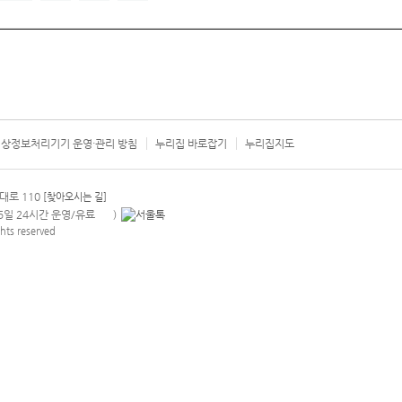
상정보처리기기 운영·관리 방침
누리집 바로잡기
누리집지도
서울시 카
대로 110
[찾아오시는 길]
365일 24시간 운영/유료
)
안내팝업 열기
hts reserved