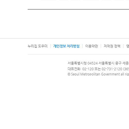
누리집 도우미
개인정보 처리방침
이용약관
저작권 정책
영
서울특별시
서울특별시청 04524 서울특별시 중구 세종
문의 전화번호 120, 120 다산콜재단
대표전화: 02-120 또는 02-731-2120 (
© Seoul Metropolitan Government all rig