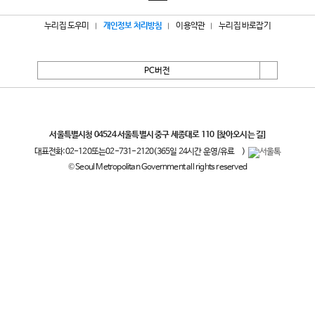
누리집 도우미
개인정보 처리방침
이용약관
누리집 바로잡기
PC버전
서울특별시
서울특별시청 04524 서울특별시 중구 세종대로 110
[찾아오시는 길]
대표전화:
02-120
또는
02-731-2120
(365일 24시간 운영/유료
)
© Seoul Metropolitan Government all rights reserved