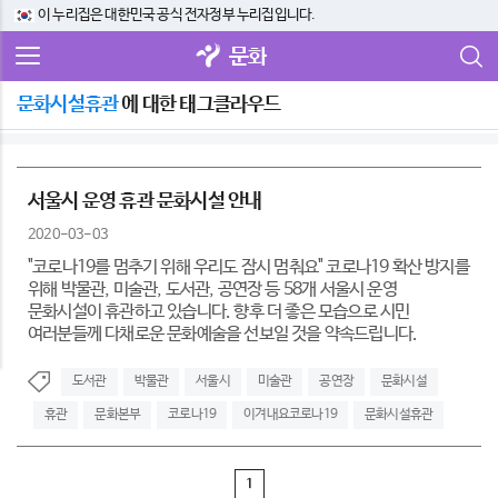
이 누리집은 대한민국 공식 전자정부 누리집입니다.
문화
문화시설휴관
에 대한 태그클라우드
서울시 운영 휴관 문화시설 안내
2020-03-03
"코로나19를 멈추기 위해 우리도 잠시 멈춰요" 코로나19 확산 방지를
위해 박물관, 미술관, 도서관, 공연장 등 58개 서울시 운영
문화시설이 휴관하고 있습니다. 향후 더 좋은 모습으로 시민
여러분들께 다채로운 문화예술을 선보일 것을 약속드립니다.
도서관
박물관
서울시
미술관
공연장
문화시설
휴관
문화본부
코로나19
이겨내요코로나19
문화시설휴관
1