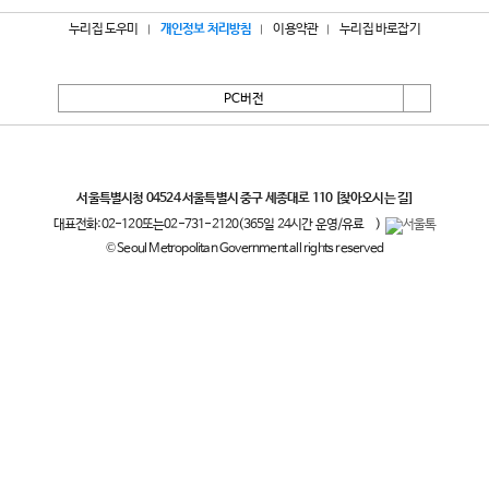
누리집 도우미
개인정보 처리방침
이용약관
누리집 바로잡기
PC버전
서울특별시
서울특별시청 04524 서울특별시 중구 세종대로 110
[찾아오시는 길]
대표전화:
02-120
또는
02-731-2120
(365일 24시간 운영/유료
)
© Seoul Metropolitan Government all rights reserved