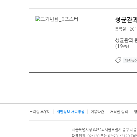
성균관과
등록일 : 201
성균관과 문
(19층)
세계유
누리집 도우미
개인정보 처리방침
이용약관
저작권 정책
영
서울특별시
서울특별시청 04524 서울특별시 중구 세종
문의 전화번호 120, 120 다산콜재단
대표전화: 02-120 또는 02-731-2120 (