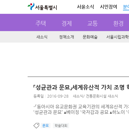
서울특별시
서울소식
시민참여
분
주택
경제
교통
환경
새소식
정책소개
문화예술
서울시립과학
「성균관과 문묘」세계유산적 가치 조명
등록일 : 2016-09-28
새소식
/
전통문화시설 새소식
-「동아시아 유교문화권 교육기관의 세계유산적 가치
‘성균관과 문묘’ ▴베이징 ‘국자감과 공묘 ▴하노이 ‘국
문묘
학술대회