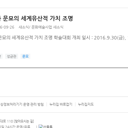
 문묘의 세계유산적 가치 조명
6-09-26
새소식
/
문화예술사업 새소식
묘의 세계유산적 가치 조명 학술대회 개최 일시 : 2016.9.30(금), 
산
성균관
문묘
상정보처리기기 운영·관리 방침
누리집 바로잡기
누리집지도
서울시 카
대로 110
[찾아오시는 길]
365일 24시간 운영/유료
)