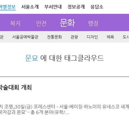
야별정보
서울소개
부서안내
정보공개
응답소
문화
복지
안전
행정
관
서울공예박물관
전통문화
관광
디자인
체육
도
문묘
에 대한 태그클라우드
 학술대회 개최
 조명」30일(금) 프레스센터 - 서울·베이징·하노이의 유네스코 세계
자감과 문묘’ - 총 6개 분야(유학/...