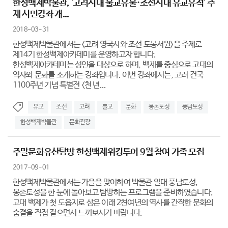
한성백제박물관, ‘고려시대 불교유물·조선시대 유교유적’ 주
제 시민강좌 개...
2018-03-31
한성백제박물관에서는 <고려 영국사와 조선 도봉서원>을 주제로
제14기 한성백제아카데미를 운영하고자 합니다.
한성백제아카데미는 성인을 대상으로 하며, 백제를 중심으로 고대의
역사와 문화를 소개하는 강좌입니다. 이번 강좌에서는, 고려 건국
1100주년 기념 특별전 <천 년...
유교
조선
고려
불교
문화
몽촌토성
풍납토성
한성백제박물관
문화관광
주말문화유산탐방 한성백제워킹투어 9월 참여 가족 모집
2017-09-01
한성백제박물관에서는 가을을 맞이하여 박물관 일대 풍납토성,
몽촌토성을 한 눈에 돌아보고 탐방하는 프로그램을 준비하였습니다.
고대 백제가 첫 도읍지로 삼은 이래 2쳔여년의 역사를 간직한 문화의
숨결을 직접 걸으면서 느껴보시기 바랍니다.