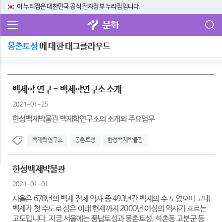
이 누리집은 대한민국 공식 전자정부 누리집입니다.
문화
몽촌토성
에 대한 태그클라우드
백제학 연구 - 백제학연구소 소개
2021-01-25
한성백제박물관 백제학연구소의 소개와 주요업무
백제학연구소
몽촌토성
한성백제박물관
한성백제박물관
2021-01-01
서울은 678년의 백제 전체 역사 중 493년간 백제의 수 도였으며 고대
백제가 첫 수도로 삼은 이래 현재까지 2000년 이상의 역사가 흐르는
고도입니다. 지금 서울에는 풍납토성과 몽촌토성, 석촌동 고분군 등