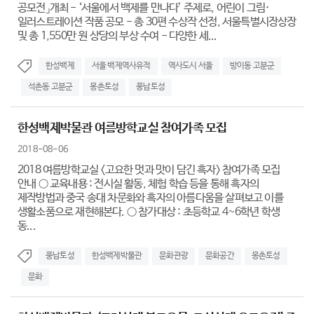
공모전」개최 - ‘서울에서 백제를 만나다’ 주제로, 어린이 그림·
일러스트레이션 작품 공모 - 총 30편 수상작 선정, 서울특별시장상장
및 총 1,550만 원 상당의 부상 수여 - 다양한 세...
한성백제
서울 백제역사유적
역사도시 서울
방이동 고분군
석촌동 고분군
몽촌토성
풍납토성
한성백제박물관 여름방학교실 참여가족 모집
2018-08-06
2018 여름방학교실 <고요한 멋과 맛이 담긴 흑자> 참여가족 모집
안내 ○ 교육내용 : 전시실 활동, 체험 학습 등을 통해 흑자의
제작방법과 중국 송대 차문화와 흑자의 아름다움을 살펴보고 이를
생활소품으로 재현해본다. ○ 참가대상 : 초등학교 4~6학년 학생
동...
풍납토성
한성백제박물관
문화관광
문화공간
몽촌토성
문화