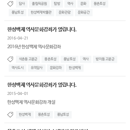
답사
올림픽공원
탐방
역사
문화
몽촌토성
풍납토성
한성백제박물관
문화관광
문화공간
한성백제 역사문화강좌가 열립니다.
2016-04-21
2016년 한성백제 역사문화강좌
석촌동 고분군
몽촌토성
풍납토성
역사
방이동 고분군
역사도시
유적답사
문화강좌
한성백제
한성백제 역사문화강좌가 열립니다.
2015-04-01
한성백제 역사문화강좌 개설
한성백제
몽촌토성
풍납토성