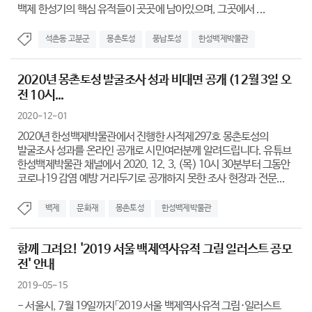
백제 한성기의 핵심 유적들이 곳곳에 남아있으며, 그곳에서 ...
석촌동 고분군
몽촌토성
풍납토성
한성백제박물관
2020년 몽촌토성 발굴조사 성과 비대면 공개 (12월 3일 오
전 10시...
2020-12-01
2020년 한성백제박물관에서 진행한 사적제297호 몽촌토성의
발굴조사 성과를 온라인 공개로 시민여러분께 알려드립니다. 유튜브
한성백제박물관 채널에서 2020. 12. 3. (목) 10시 30분부터 그동안
코로나19 감염 예방 거리두기로 공개하지 못한 조사 현장과 전문...
백제
문화재
몽촌토성
한성백제박물관
함께 그려요! '2019 서울 백제역사유적 그림 일러스트 공모
전' 안내
2019-05-15
- 서울시, 7월 19일까지「2019 서울 백제역사유적 그림·일러스트