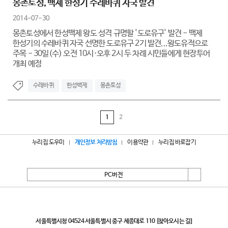
몽촌토성, 백제 한성기 수레바퀴 자국 발견
2014-07-30
몽촌토성에서 한성백제 왕도 성격 규명할 '도로유구' 발견 - 백제
한성기의 수레바퀴 자국 선명한 도로유구 2기 발견...왕도유적으로
주목 - 30일(수) 오전 10시·오후 2시 두 차례 시민들에게 현장투어
개최 예정
수레바퀴
한성백제
몽촌토성
1
2
누리집 도우미
개인정보 처리방침
이용약관
누리집 바로잡기
PC버전
서울특별시
서울특별시청 04524 서울특별시 중구 세종대로 110
[찾아오시는 길]