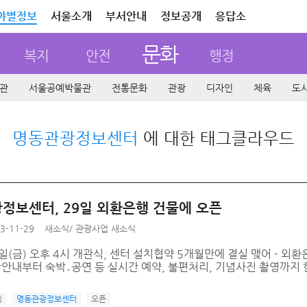
야별정보
서울소개
부서안내
정보공개
응답소
문화
복지
안전
행정
관
서울공예박물관
전통문화
관광
디자인
체육
도
명동관광정보센터
에 대한 태그클라우드
정보센터, 29일 외환은행 건물에 오픈
3-11-29
새소식
/
관광사업 새소식
29일(금) 오후 4시 개관식, 센터 설치협약 5개월만에 결실 맺어 - 
광안내부터 숙박․공연 등 실시간 예약, 불편처리, 기념사진 촬영까지 
식
명동관광정보센터
오픈