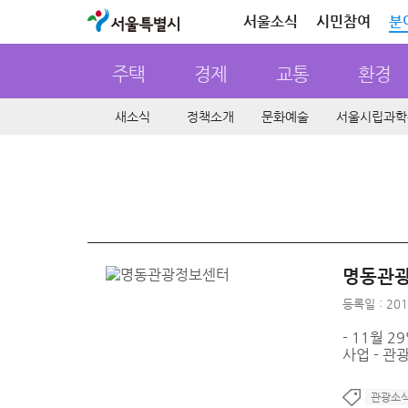
서울특별시
서울소식
시민참여
분
주택
경제
교통
환경
새소식
정책소개
문화예술
서울시립과학
명동관광
등록일 : 201
- 11월 
사업 - 관
관광소