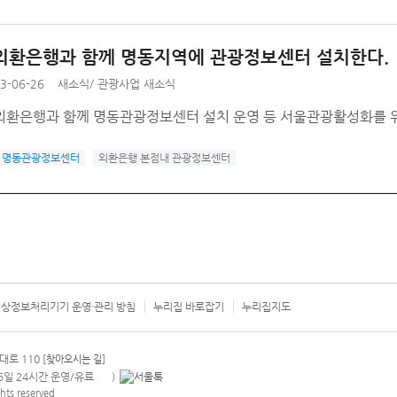
외환은행과 함께 명동지역에 관광정보센터 설치한다.
3-06-26
새소식
/
관광사업 새소식
외환은행과 함께 명동관광정보센터 설치 운영 등 서울관광활성화를 위
명동관광정보센터
외환은행 본점내 관광정보센터
상정보처리기기 운영·관리 방침
누리집 바로잡기
누리집지도
서울시 카
대로 110
[찾아오시는 길]
365일 24시간 운영/유료
)
안내팝업 열기
hts reserved