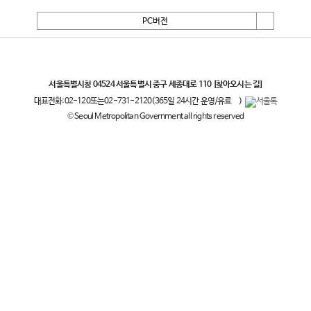
PC버전
서울특별시
서울특별시청 04524 서울특별시 중구 세종대로 110
[찾아오시는 길]
대표전화:
02-120
또는
02-731-2120
(365일 24시간 운영/유료
)
© Seoul Metropolitan Government all rights reserved