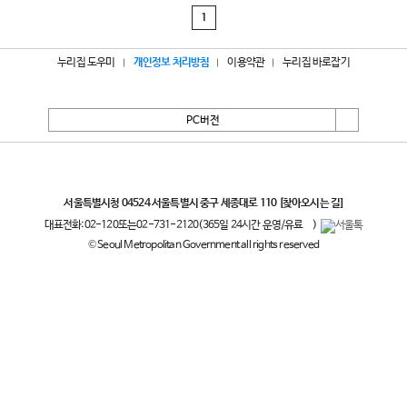
1
누리집 도우미
개인정보 처리방침
이용약관
누리집 바로잡기
PC버전
서울특별시
서울특별시청 04524 서울특별시 중구 세종대로 110
[찾아오시는 길]
대표전화:
02-120
또는
02-731-2120
(365일 24시간 운영/유료
)
© Seoul Metropolitan Government all rights reserved