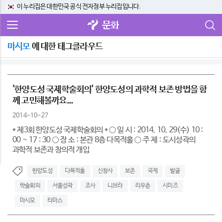
이 누리집은 대한민국 공식 전자정부 누리집입니다.
문화
마시모
에 대한 태그클라우드
'한양도성 국제학술회의' 한양도성의 과학적 보존 방법을 함
께 고민해볼까요...
2014-10-27
* 제3회 한양도성 국제학술회의 * ○ 일 시 : 2014. 10. 29(수) 10 :
00 ~ 17 : 30 ○ 장 소 : 본관 8층 다목적홀 ○ 주 제 : 도시성곽의
과학적 보존과 창의적 개입
한양도성
다목적홀
신청사
보존
국제
발굴
학술회의
서울성곽
조사
니브라
리우춘
시미즈
마시모
타마스