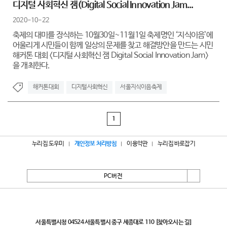
디지털 사회혁신 잼(Digital Social Innovation Jam...
2020-10-22
축제의 대미를 장식하는 10월30일~11월1일 축제명인 ‘지식이음’에
어울리게 시민들이 함께 일상의 문제를 찾고 해결방안을 만드는 시민
해커톤 대회 <디지털 사회혁신 잼 Digital Social Innovation Jam>
을 개최한다.
해커톤대회
디지털사회혁신
서울지식이음축제
1
누리집 도우미
개인정보 처리방침
이용약관
누리집 바로잡기
PC버전
서울특별시
서울특별시청 04524 서울특별시 중구 세종대로 110
[찾아오시는 길]