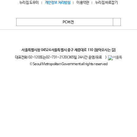
누리집 도우미
개인정보 처리방침
이용약관
누리집 바로잡기
PC버전
서울특별시
서울특별시청 04524 서울특별시 중구 세종대로 110
[찾아오시는 길]
대표전화:
02-120
또는
02-731-2120
(365일 24시간 운영/유료
)
© Seoul Metropolitan Government all rights reserved