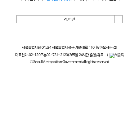
PC버전
서울특별시
서울특별시청 04524 서울특별시 중구 세종대로 110
[찾아오시는 길]
대표전화:
02-120
또는
02-731-2120
(365일 24시간 운영/유료
)
© Seoul Metropolitan Government all rights reserved