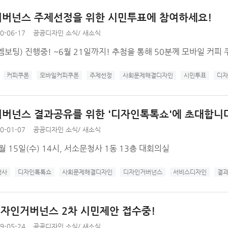
버넌스 주제선정을 위한 시민투표에 참여하세요!
0-06-17
공공디자인 소식
/
새소식
보팅) 진행중! ~6월 21일까지! 추첨을 통해 50분께 모바일 커피
커피쿠폰
모바일커피쿠폰
주제선정
사회문제해결디자인
시민투표
디자
버넌스 결과공유를 위한 '디자인톡톡쇼'에 초대합니
0-01-07
공공디자인 소식
/
새소식
1월 15일(수) 14시, 서소문청사 1동 13층 대회의실
행사
디자인톡톡쇼
사회문제해결디자인
디자인거버넌스
서비스디자인
결
 디자인거버넌스 2차 시민제안 접수중!
9-05-24
공공디자인 소식
/
새소식