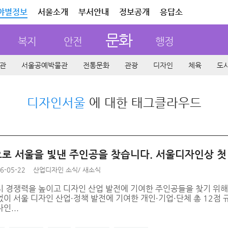
야별정보
서울소개
부서안내
정보공개
응답소
문화
복지
안전
행정
관
서울공예박물관
전통문화
관광
디자인
체육
도
디자인서울
에 대한 태그클라우드
로 서울을 빛낸 주인공을 찾습니다. 서울디자인상 첫
6-05-22
산업디자인 소식
/
새소식
시 경쟁력을 높이고 디자인 산업 발전에 기여한 주인공들을 찾기 위해
이 서울 디자인 산업·정책 발전에 기여한 개인·기업·단체 총 12점
인...