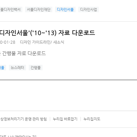
 서울디자인백서
서울디자인재단
디자인서울
디자인사업
디자인서울'('10~'13) 자료 다운로드
0-01-28
디자인 가이드라인
/
새소식
 간행물 자료 다운로드
서울
뉴스레터
간행물
상정보처리기기 운영·관리 방침
누리집 바로잡기
누리집지도
서울시 카