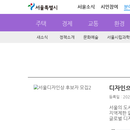
서울특별시
서울소식
시민참여
분
주택
경제
교통
환경
새소식
정책소개
문화예술
서울시립과학
디자인으
등록일 : 202
서울의 도
지역제한 없
글로벌 디자