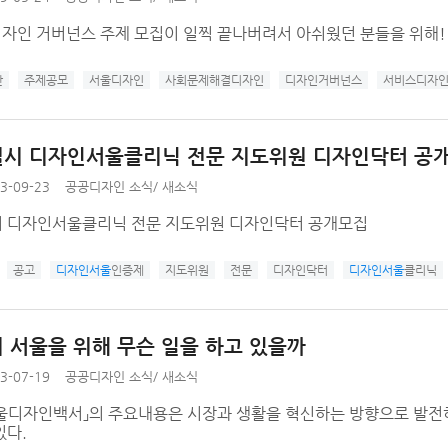
디자인 거버넌스 주제 모집이 일찍 끝나버려서 아쉬웠던 분들을 위해!
안
주제공모
서울디자인
사회문제해결디자인
디자인거버넌스
서비스디자
시 디자인서울클리닉 전문 지도위원 디자인닥터 공
3-09-23
공공디자인 소식
/
새소식
 디자인서울클리닉 전문 지도위원 디자인닥터 공개모집
공고
디자인서울
인증제
지도위원
전문
디자인닥터
디자인서울
클리닉
 서울을 위해 무슨 일을 하고 있을까
3-07-19
공공디자인 소식
/
새소식
 서울디자인백서」의 주요내용은 시장과 생활을 혁신하는 방향으로 발전하
있다.