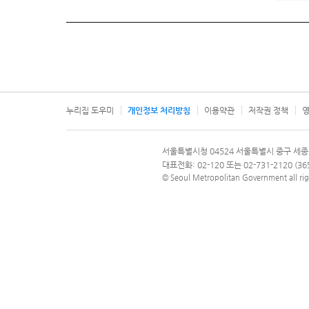
누리집 도우미
개인정보 처리방침
이용약관
저작권 정책
영
서울특별시
서울특별시청 04524 서울특별시 중구 세종
문의 전화번호 120, 120 다산콜재단
대표전화: 02-120 또는 02-731-2120 (
© Seoul Metropolitan Government all rig