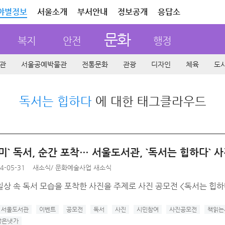
야별정보
서울소개
부서안내
정보공개
응답소
문화
복지
안전
행정
관
서울공예박물관
전통문화
관광
디자인
체육
도
독서는 힙하다
에 대한 태그클라우드
미` 독서, 순간 포착… 서울도서관, `독서는 힙하다` 
4-05-31
새소식
/
문화예술사업 새소식
상 속 독서 모습을 포착한 사진을 주제로 사진 공모전 <독서는 힙하다>를
서울도서관
이벤트
공모전
독서
사진
시민참여
사진공모전
책읽는
맑은냇가