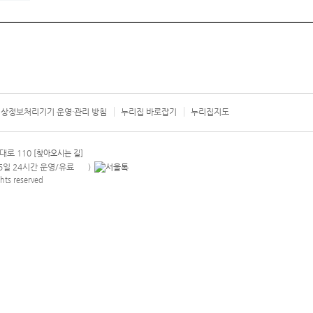
상정보처리기기 운영·관리 방침
누리집 바로잡기
누리집지도
서울시 카
대로 110
[찾아오시는 길]
365일 24시간 운영/유료
)
안내팝업 열기
hts reserved