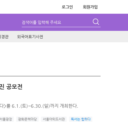
로그인
회원가입
검색어를 입력해 주세요
시경관
외국어표기사전
사진 공모전
 6.1.(토)~6.30.(일)까지 개최한다.
서울광장
광화문책마당
서울야외도서관
독서는 힙하다