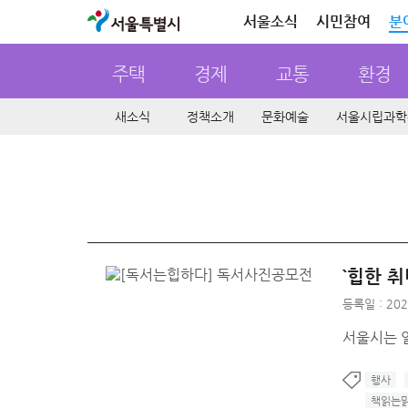
서울특별시
서울소식
시민참여
분
주택
경제
교통
환경
새소식
정책소개
문화예술
서울시립과학
`힙한 취
등록일 : 202
서울시는 일
행사
책읽는