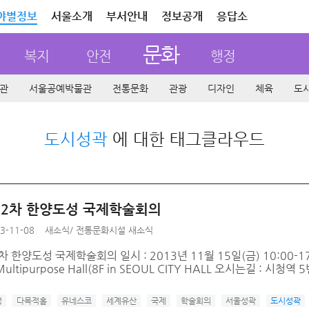
야별정보
서울소개
부서안내
정보공개
응답소
문화
복지
안전
행정
관
서울공예박물관
전통문화
관광
디자인
체육
도
도시성곽
에 대한 태그클라우드
 제2차 한양도성 국제학술회의
3-11-08
새소식
/
전통문화시설 새소식
차 한양도성 국제학술회의 일시 : 2013년 11월 15일(금) 10:00-17:3
tipurpose Hall(8F in SEOUL CITY HALL 오시는길 : 시청역 5
성
다목적홀
유네스코
세계유산
국제
학술회의
서울성곽
도시성곽