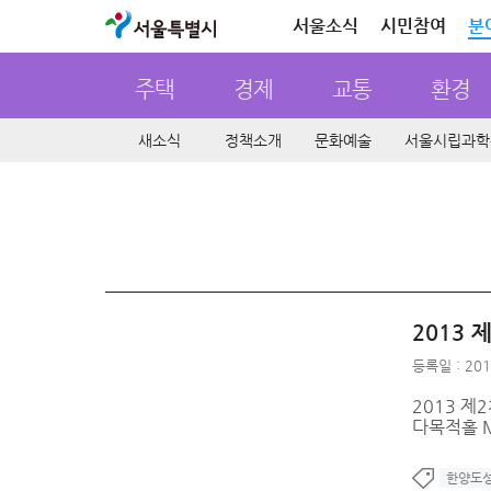
서울특별시
서울소식
시민참여
분
주택
경제
교통
환경
새소식
정책소개
문화예술
서울시립과학
2013
등록일 : 201
2013 제2
다목적홀 Mul
한양도