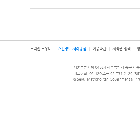
누리집 도우미
개인정보 처리방침
이용약관
저작권 정책
영
서울특별시
서울특별시청 04524 서울특별시 중구 세종
문의 전화번호 120, 120 다산콜재단
대표전화: 02-120 또는 02-731-2120 (
© Seoul Metropolitan Government all rig