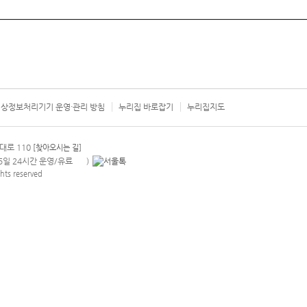
상정보처리기기 운영·관리 방침
누리집 바로잡기
누리집지도
서울시 카
대로 110
[찾아오시는 길]
365일 24시간 운영/유료
)
안내팝업 열기
hts reserved