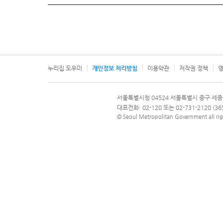
누리집 도우미
개인정보 처리방침
이용약관
저작권 정책
영
서울특별시
서울특별시청 04524 서울특별시 중구 세종
문의 전화번호 120, 120 다산콜재단
대표전화: 02-120 또는 02-731-2120 (
© Seoul Metropolitan Government all rig