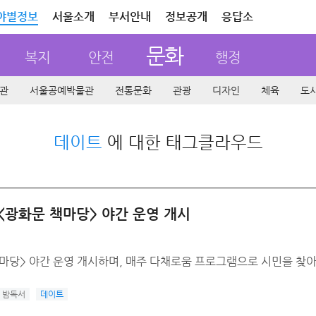
야별정보
서울소개
부서안내
정보공개
응답소
문화
복지
안전
행정
관
서울공예박물관
전통문화
관광
디자인
체육
도
데이트
에 대한 태그클라우드
 <광화문 책마당> 야간 운영 개시
 책마당> 야간 운영 개시하며, 매주 다채로움 프로그램으로 시민을 찾
밤독서
데이트