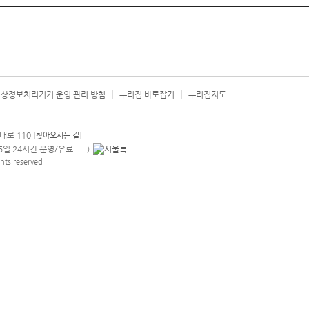
상정보처리기기 운영·관리 방침
누리집 바로잡기
누리집지도
서울시 카
대로 110
[찾아오시는 길]
365일 24시간 운영/유료
)
안내팝업 열기
hts reserved