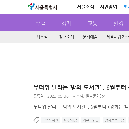
서울특별시
서울소식
시민참여
분
주택
경제
교통
환경
새소식
정책소개
문화예술
서울시립과학
무더위 날리는 ‘밤의 도서관’ , 6월부터
등록일 : 2023-05-30
새소식
/
월별문화행사
무더위 날리는 ‘밤의 도서관’ , 6월부터 <광화문
밤의도서관
야간개장
가볼만한곳
광화문책마당