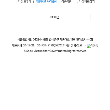
누리집 도우미
개인정보 처리방침
이용약관
누리집 바로잡기
PC버전
서울특별시
서울특별시청 04524 서울특별시 중구 세종대로 110
[찾아오시는 길]
대표전화:
02-120
또는
02-731-2120
(365일 24시간 운영/유료
)
© Seoul Metropolitan Government all rights reserved