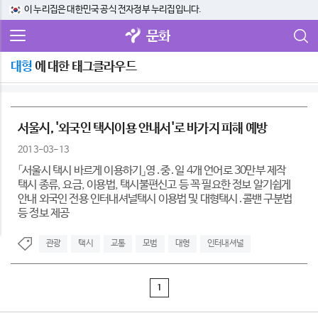
이 누리집은 대한민국 공식 전자정부 누리집입니다.
문화
대형
에 대한 태그클라우드
서울시, '외국인 택시이용 안내서'로 바가지 피해 예방
2013-03-13
「서울시 택시 바르게 이용하기」영․중․일 4개 언어로 30만부 제작
택시 종류, 요금, 이용법, 택시불편신고 등 꼭 필요한 정보 알기쉽게
안내 외국인 전용 인터내셔널택시 이용법 및 대형택시․콜밴 구분법
등 정보 제공
관광
택시
교통
모범
대형
인터내셔널
1