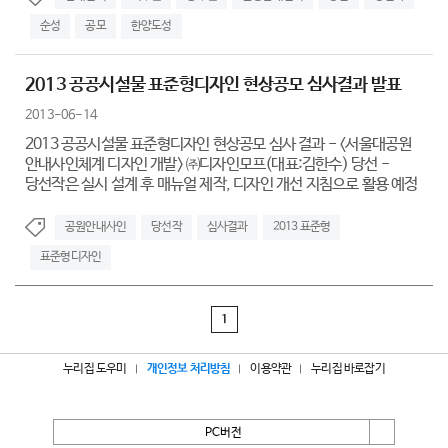
순성
공모
한양도성
2013 공공시설물 표준형디자인 현상공모 심사결과 발표
2013-06-14
2013 공공시설물 표준형디자인 현상공모 심사 결과 - <서울대공원
안내사인체계 디자인 개발> ㈜디자인모프(대표:김한수) 당선 -
당선작은 실시 설계 후 매뉴얼 제작, 디자인 개선 지침으로 활용 예정
공원안내사인
당선작
심사결과
2013 표준형
표준형디자인
1
누리집 도우미
개인정보 처리방침
이용약관
누리집 바로잡기
PC버전