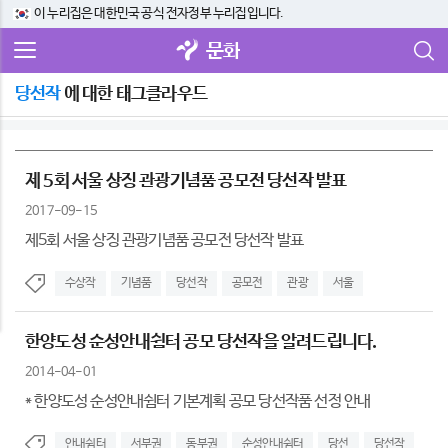
이 누리집은 대한민국 공식 전자정부 누리집입니다.
문화
당선작
에 대한 태그클라우드
제 5회 서울 상징 관광기념품 공모전 당선작 발표
2017-09-15
제5회 서울 상징 관광기념품 공모전 당선작 발표
수상작
기념품
당선작
공모전
관광
서울
한양도성 순성안내쉼터 공모 당선작을 알려드립니다.
2014-04-01
* 한양도성 순성안내쉼터 기본계획 공모 당선작품 선정 안내
안내쉼터
서부권
동부권
순성안내쉼터
당선
당선작