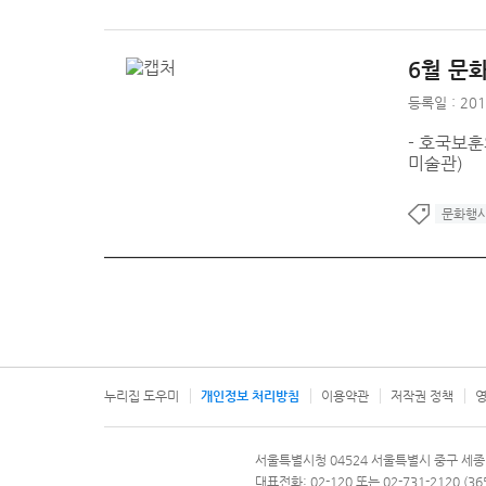
6월 문
등록일 : 201
- 호국보훈
미술관)
문화행
누리집 도우미
개인정보 처리방침
이용약관
저작권 정책
영
서울특별시
서울특별시청 04524 서울특별시 중구 세종
문의 전화번호 120, 120 다산콜재단
대표전화: 02-120 또는 02-731-2120 (