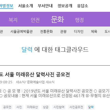
야별정보
서울소개
부서안내
정보공개
응답소
문화
복지
안전
행정
관
서울공예박물관
전통문화
관광
디자인
체육
도
달력
에 대한 태그클라우드
년도 서울 미래유산 달력사진 공모전
9-08-25
새소식
/
문화예술사업 새소식
○ 공 모 명 : 2019년도 서울 미래유산 달력사진 공모전 ○ 공모기간 : ’19
○ 공모내용 : 현재 서울 미래유산으로 선정된 461개 유·무형의 유산을
공모전
사진
미래유산
상금
시민참여
사진공모전
달력