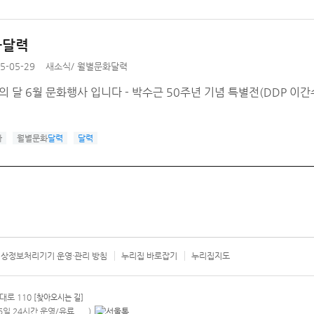
화달력
5-05-29
새소식
/
월별문화달력
의 달 6월 문화행사 입니다 - 박수근 50주년 기념 특별전(DDP 이간
사
월별문화
달력
달력
상정보처리기기 운영·관리 방침
누리집 바로잡기
누리집지도
서울시 카
대로 110
[찾아오시는 길]
365일 24시간 운영/유료
)