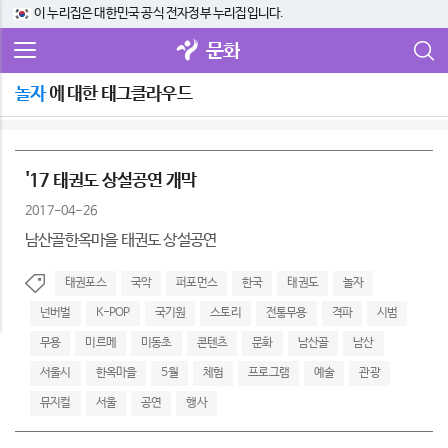
이 누리집은 대한민국 공식 전자정부 누리집입니다.
문화
놀자
에 대한 태그클라우드
'17 태권도 상설공연 개막
2017-04-26
남산골한옥마을 태권도 상설공연
태권포스
국악
퍼포먼스
한국
태권도
놀자
넌버벌
K-POP
국기원
스토리
전통무용
격파
시범
무용
미르메
미동초
콘텐츠
문화
남산골
남산
서울시
한옥마을
5월
체험
프로그램
예술
관광
뮤지컬
서울
공연
행사