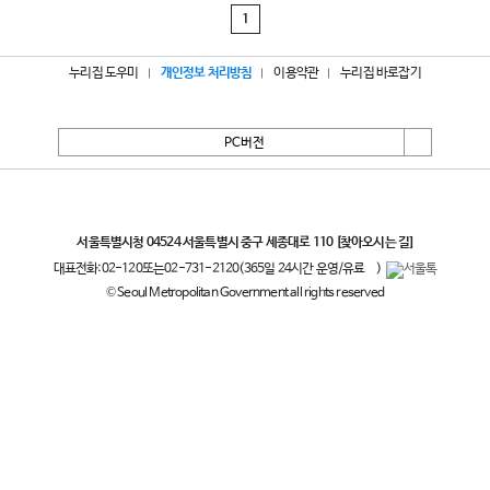
1
누리집 도우미
개인정보 처리방침
이용약관
누리집 바로잡기
PC버전
서울특별시
서울특별시청 04524 서울특별시 중구 세종대로 110
[찾아오시는 길]
대표전화:
02-120
또는
02-731-2120
(365일 24시간 운영/유료
)
© Seoul Metropolitan Government all rights reserved