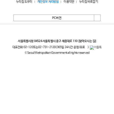
누리집 도우미
개인정보 처리방침
이용약관
누리집 바로잡기
PC버전
서울특별시
서울특별시청 04524 서울특별시 중구 세종대로 110
[찾아오시는 길]
대표전화:
02-120
또는
02-731-2120
(365일 24시간 운영/유료
)
© Seoul Metropolitan Government all rights reserved